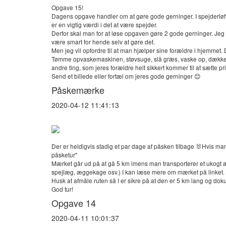
Opgave 15!
Dagens opgave handler om at gøre gode gerninger. I spejderløfte
er en vigtig værdi i det at være spejder.
Derfor skal man for at løse opgaven gøre 2 gode gerninger. Jeg 
være smart for hende selv at gøre det.
Men jeg vil opfordre til at man hjælper sine forældre i hjemmet. 
Tømme opvaskemaskinen, støvsuge, slå græs, vaske op, dække b
andre ting, som jeres forældre helt sikkert kommer til at sætte pr
Send et billede eller fortæl om jeres gode gerninger 😊
Påskemærke
2020-04-12 11:41:13
Der er heldigvis stadig et par dage af påsken tilbage 🐰Hvis m
påsketur"
Mærket går ud på at gå 5 km imens man transporterer et ukogt 
spejlæg, æggekage osv.) I kan læse mere om mærket på linket.
Husk at afmåle ruten så I er sikre på at den er 5 km lang og d
God tur!
Opgave 14
2020-04-11 10:01:37