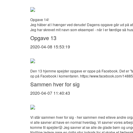
Opgave 14!
Jeg håber at I hænger ved derude! Dagens opgave går ud på at s
Jeg har skrevet mit navn som eksempel - når I er færdige så hus
Opgave 13
2020-04-08 15:53:19
Den 13 hjemme spejder opgave er oppe på Facebook. Det er "tørk
op på Facebook i komentaren. https://www.facebook.com/14
Sammen hver for sig
2020-04-07 11:40:43
Vi står sammen hver for sig - her sammen med elleve andre organ
vi alle savner at have en normal hverdag. Vi savner vores arbe
komme til spejder😜 Jeg savner at se alle de glade børn og unge
frivillige ledere gøre en rigtig stor indsats for at skabe et fæll