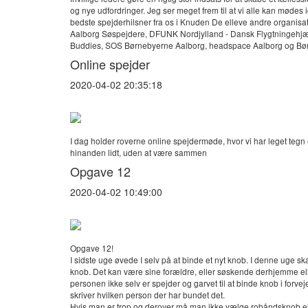
og nye udfordringer. Jeg ser meget frem til at vi alle kan mødes i
bedste spejderhilsner fra os i Knuden De elleve andre organi
Aalborg Søspejdere, DFUNK Nordjylland - Dansk Flygtningehjæ
Buddies, SOS Børnebyerne Aalborg, headspace Aalborg og Bø
Online spejder
2020-04-02 20:35:18
I dag holder roverne online spejdermøde, hvor vi har leget tegn og
hinanden lidt, uden at være sammen
Opgave 12
2020-04-02 10:49:00
Opgave 12!
I sidste uge øvede I selv på at binde et nyt knob. I denne uge s
knob. Det kan være sine forældre, eller søskende derhjemme ell
personen ikke selv er spejder og garvet til at binde knob i forve
skriver hvilken person der har bundet det.
Hvis man er trop og derover må man ikke vælge robåndsknob el