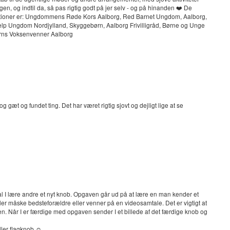
gen, og indtil da, så pas rigtig godt på jer selv - og på hinanden ❤️ De
sationer er: Ungdommens Røde Kors Aalborg, Red Barnet Ungdom, Aalborg,
lp Ungdom Nordjylland, Skyggebørn, Aalborg Frivilligråd, Børne og Unge
rns Voksenvenner Aalborg
 gæt og fundet ting. Det har været rigtig sjovt og dejligt lige at se
kal I lære andre et nyt knob. Opgaven går ud på at lære en man kender et
er måske bedsteforældre eller venner på en videosamtale. Det er vigtigt at
jen. Når I er færdige med opgaven sender I et billede af det færdige knob og
ler flagknob ☺️