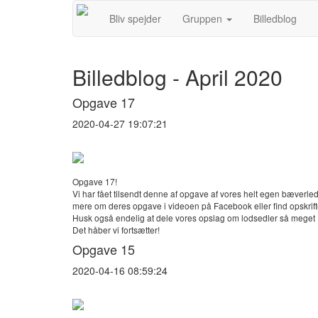
Bliv spejder
Gruppen
Billedblog
Billedblog - April 2020
Opgave 17
2020-04-27 19:07:21
Opgave 17!
Vi har fået tilsendt denne af opgave af vores helt egen bæverl
mere om deres opgave i videoen på Facebook eller find opskrifte
Husk også endelig at dele vores opslag om lodsedler så meget I
Det håber vi fortsætter!
Opgave 15
2020-04-16 08:59:24