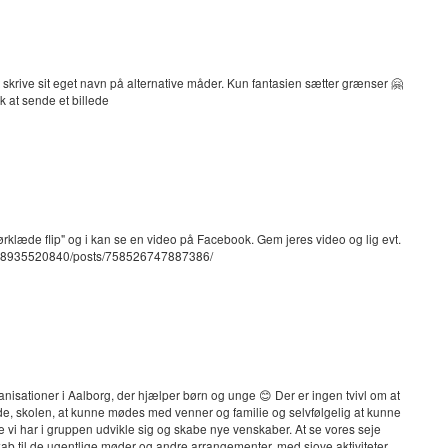
krive sit eget navn på alternative måder. Kun fantasien sætter grænser 🤗
k at sende et billede
læde flip" og i kan se en video på Facebook. Gem jeres video og lig evt.
8858935520840/posts/758526747887386/
isationer i Aalborg, der hjælper børn og unge 😊 Der er ingen tvivl om at
jde, skolen, at kunne mødes med venner og familie og selvfølgelig at kunne
 vi har i gruppen udvikle sig og skabe nye venskaber. At se vores seje
esskab til de ugentlige møder og andre arrangementer, med sjove aktiviteter