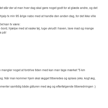
t står der at man hver dag skal gøre noget godt for at glæde andre, og det
hjalp fx min 95 årige nabo med at handle den anden dag, for det ikke ville
Det kan fx være:
ord, hjælpe med at vaske tøj, luge ukrudt i haven, lave mad og mange
is på!
an mangler noget at fordrive tiden med kan man tage mærket "5 km
æg. Når man kommer hjem skal ægget tilberedes og spises (eks. kogt æg,
okumenter samtidig både gåturen med æg og efterfølgende tilberedningen :)